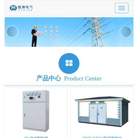
Toggle
navigatio
‹
›
产品中心
Product Center