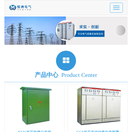
Toggle
navigatio
‹
›
产品中心
Product Center