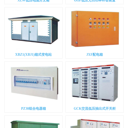
XLW低压电缆分支箱
GGF低压无功功率补尝装置
XBZ1(XBJ1)箱式变电站
JXF配电箱
PZ30组合电器箱
GCK交流低压抽出式开关柜