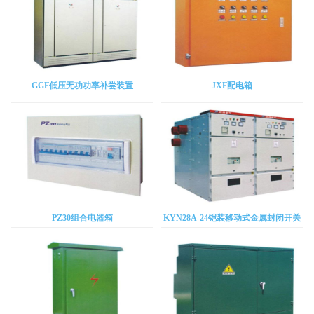
GGF低压无功功率补尝装置
JXF配电箱
PZ30组合电器箱
KYN28A-24铠装移动式金属封闭开关
设备