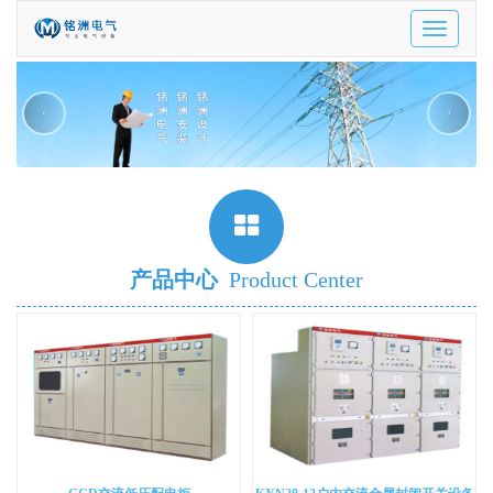
Toggle
navigatio
‹
›
产品中心
Product Center